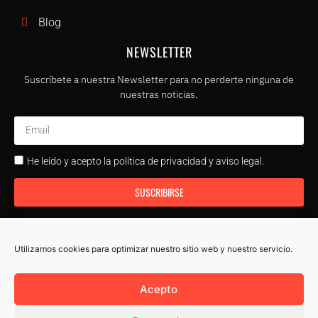
Blog
NEWSLETTER
Suscríbete a nuestra Newsletter para no perderte ninguna de
nuestras noticias.
He leído y acepto la política de privacidad y aviso legal.
SUSCRIBIRSE
Utilizamos cookies para optimizar nuestro sitio web y nuestro servicio.
Copyright © Cos Academy. Todos los derechos reservados.
Acepto