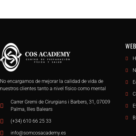
WEB
H
N
No encargamos de mejorar la calidad de vida de
E
nuestros clientes tanto a nivel físico como mental
C
Carrer Gremi de Cirurgians i Barbers, 31, 07009
E
Palma, Illes Balears
B
(+34) 610 66 25 33
info@somcosacademy.es