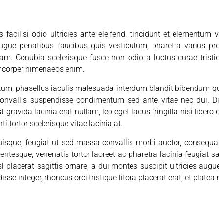
es facilisi odio ultricies ante eleifend, tincidunt et element
augue penatibus faucibus quis vestibulum, pharetra varius pr
nam. Conubia scelerisque fusce non odio a luctus curae tristiqu
amcorper himenaeos enim.
ctum, phasellus iaculis malesuada interdum blandit bibendum qu
convallis suspendisse condimentum sed ante vitae nec dui. Di
t gravida lacinia erat nullam, leo eget lacus fringilla nisi liber
 tortor scelerisque vitae lacinia at.
que, feugiat ut sed massa convallis morbi auctor, consequat f
lentesque, venenatis tortor laoreet ac pharetra lacinia feugiat s
sl placerat sagittis ornare, a dui montes suscipit ultricies aug
isse integer, rhoncus orci tristique litora placerat erat, et platea