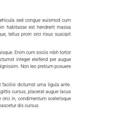
um vehicula sed congue euismod cum
oin habitasse est hendrerit massa
e, tellus proin orci risus suscipit
isque. Enim cum sociis nibh tortor
ctumst integer eleifend per augue
o dignissim. Non leo pretium posuere
acilisi dictumst urna ligula ante.
agittis cursus, placerat augue lacus
ue orci in, condimentum scelerisque
 nascetur dis cursus.