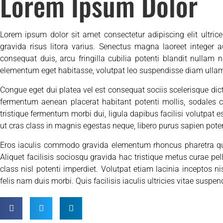
Lorem Ipsum Dolor
Lorem ipsum dolor sit amet consectetur adipiscing elit ultric
gravida risus litora varius. Senectus magna laoreet integer 
consequat duis, arcu fringilla cubilia potenti blandit nullam 
elementum eget habitasse, volutpat leo suspendisse diam ull
Congue eget dui platea vel est consequat sociis scelerisque di
fermentum aenean placerat habitant potenti mollis, sodales 
tristique fermentum morbi dui, ligula dapibus facilisi volutpat es
ut cras class in magnis egestas neque, libero purus sapien potenti
Eros iaculis commodo gravida elementum rhoncus pharetra quis
Aliquet facilisis sociosqu gravida hac tristique metus curae pel
class nisl potenti imperdiet. Volutpat etiam lacinia inceptos ni
felis nam duis morbi. Quis facilisis iaculis ultricies vitae suspend